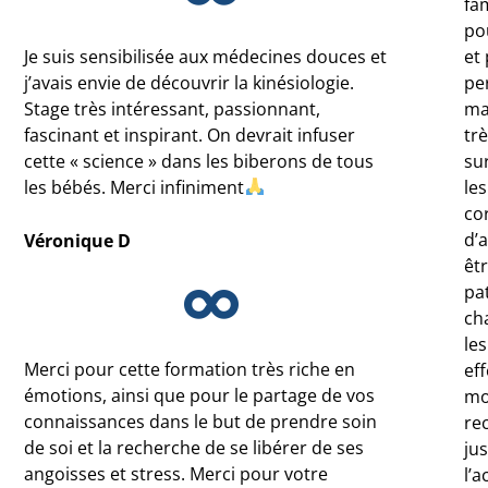
fam
po
Je suis sensibilisée aux médecines douces et
et
j’avais envie de découvrir la kinésiologie.
pe
Stage très intéressant, passionnant,
ma
fascinant et inspirant. On devrait infuser
tr
cette « science » dans les biberons de tous
su
les bébés. Merci infiniment
les
co
d’
Véronique D
êt
pat
cha
les
Merci pour cette formation très riche en
eff
émotions, ainsi que pour le partage de vos
mo
connaissances dans le but de prendre soin
re
de soi et la recherche de se libérer de ses
jus
angoisses et stress. Merci pour votre
l’