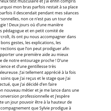
eux test musculaire et j’ai enfin compris
urquoi mon bras parfois restait à sa place
 parfois il descendait pendant mes séances
rsonnelles, non ce n’est pas un tour de
gie ! Deux jours où d’une manière
ès pédagogue et en petit comité de
rcroît, ils ont pu nous accompagner dans
 bons gestes, les explications, les
rrections que l’on peut prodiguer afin
apporter une première aide au mieux
re de notre entourage proche ! D’une
ience et d’une gentillesse très
leureuse. J’ai tellement apprécié à la fois
 soins que j’ai reçus et le stage que j’ai
ectué, que j’ai décidé d’en faire
n nouveau métier et je me lance dans une
conversion professionnelle et j’espère
te un jour pouvoir être à la hauteur de
accompagnement que Sylvie prodigue à