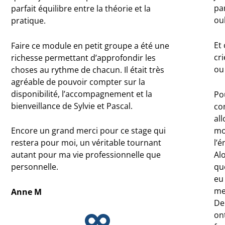
pa
parfait équilibre entre la théorie et la
oub
pratique.
Et
Faire ce module en petit groupe a été une
cri
richesse permettant d’approfondir les
ou 
choses au rythme de chacun. Il était très
agréable de pouvoir compter sur la
disponibilité, l’accompagnement et la
Po
bienveillance de Sylvie et Pascal.
co
al
mo
Encore un grand merci pour ce stage qui
l’é
restera pour moi, un véritable tournant
Alo
autant pour ma vie professionnelle que
quo
personnelle.
eu
mer
Anne M
De
ont